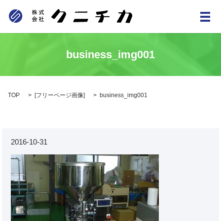
メ
business_img001
TOP
[
フリーページ画像
]
business_img001
2016-10-31