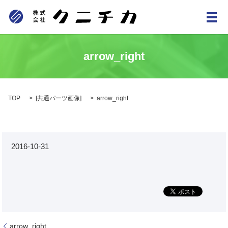
メ
arrow_right
TOP
[
共通パーツ画像
]
arrow_right
2016-10-31
arrow_right